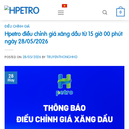
Skip
to
0
content
ĐIỀU CHỈNH GIÁ
Hpetro điều chỉnh giá xăng dầu từ 15 giờ 00 phút
ngày 28/05/2026
28/05/2026
TRUYENTHONGHHD
POSTED ON
BY
28
May