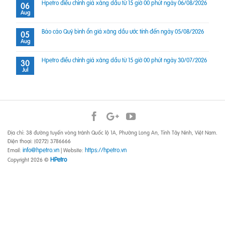
Hpetro điều chỉnh giá xăng dầu từ 15 giờ 00 phút ngày 06/08/2026
06
Aug
Báo cáo Quỹ bình ổn giá xăng dầu ước tính đến ngày 05/08/2026
05
Aug
Hpetro điều chỉnh giá xăng dầu từ 15 giờ 00 phút ngày 30/07/2026
30
Jul
Địa chỉ: 38 đường tuyến vòng tránh Quốc lộ 1A, Phường Long An, Tỉnh Tây Ninh, Việt Nam.
Điện thoại: (0272) 3786666
info@hpetro.vn
https://hpetro.vn
Email:
| Website:
HPetro
Copyright 2026 ©