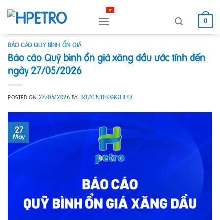
Skip
to
0
content
BÁO CÁO QUỸ BÌNH ỔN GIÁ
Báo cáo Quỹ bình ổn giá xăng dầu ước tính đến
ngày 27/05/2026
27/05/2026
TRUYENTHONGHHD
POSTED ON
BY
27
May