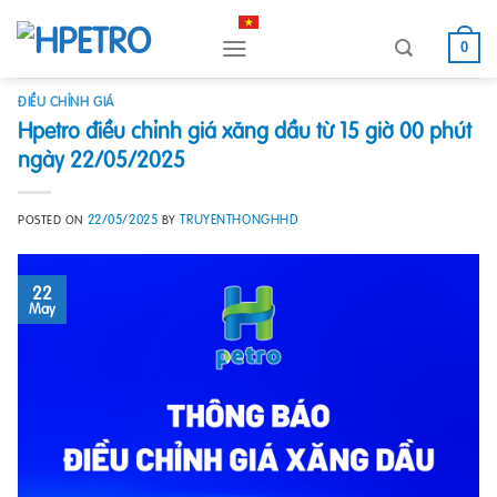
Skip
to
0
content
ĐIỀU CHỈNH GIÁ
Hpetro điều chỉnh giá xăng dầu từ 15 giờ 00 phút
ngày 22/05/2025
22/05/2025
TRUYENTHONGHHD
POSTED ON
BY
22
May