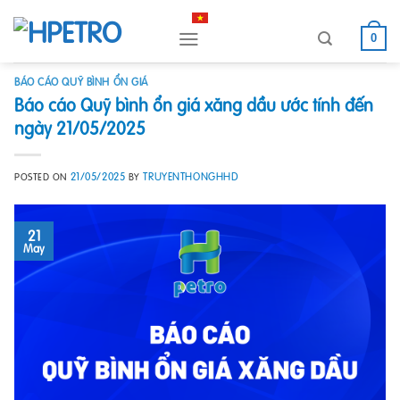
Skip
to
0
content
BÁO CÁO QUỸ BÌNH ỔN GIÁ
Báo cáo Quỹ bình ổn giá xăng dầu ước tính đến
ngày 21/05/2025
21/05/2025
TRUYENTHONGHHD
POSTED ON
BY
21
May