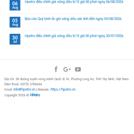
Hpetro điều chỉnh giá xăng dầu từ 15 giờ 00 phút ngày 06/08/2026
06
Aug
Báo cáo Quỹ bình ổn giá xăng dầu ước tính đến ngày 05/08/2026
05
Aug
Hpetro điều chỉnh giá xăng dầu từ 15 giờ 00 phút ngày 30/07/2026
30
Jul
Địa chỉ: 38 đường tuyến vòng tránh Quốc lộ 1A, Phường Long An, Tỉnh Tây Ninh, Việt Nam.
Điện thoại: (0272) 3786666
info@hpetro.vn
https://hpetro.vn
Email:
| Website:
HPetro
Copyright 2026 ©