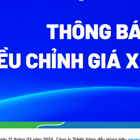
ngày 21 tháng 03 năm 2024, Công ty TNHH Xăng dầu Hùng Hậu
(Hpetr