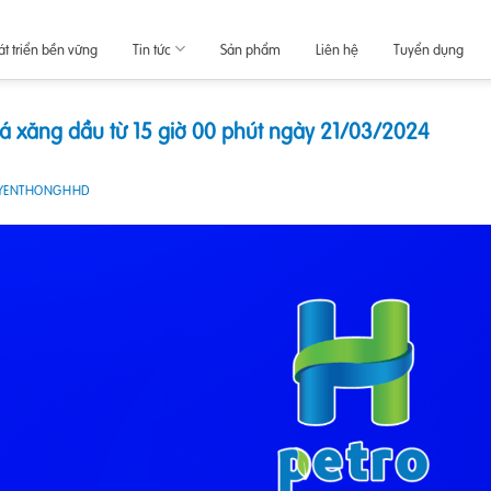
át triển bền vững
Tin tức
Sản phẩm
Liên hệ
Tuyển dụng
iá xăng dầu từ 15 giờ 00 phút ngày 21/03/2024
YENTHONGHHD