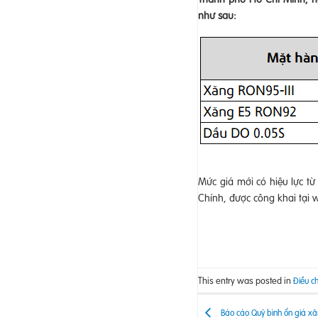
như sau:
Mức giá mới có hiệu lực t
Chính, được công khai tại 
This entry was posted in
Điều ch
Báo cáo Quỹ bình ổn giá xă