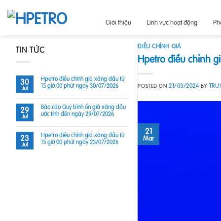
Skip
to
Giới thiệu
Lĩnh vực hoạt động
Ph
content
ĐIỀU CHỈNH GIÁ
TIN TỨC
Hpetro điều chỉnh g
Hpetro điều chỉnh giá xăng dầu từ
30
15 giờ 00 phút ngày 30/07/2026
21/03/2024
TRU
POSTED ON
BY
Jul
Báo cáo Quỹ bình ổn giá xăng dầu
29
ước tính đến ngày 29/07/2026
Jul
21
Hpetro điều chỉnh giá xăng dầu từ
23
Mar
15 giờ 00 phút ngày 23/07/2026
Jul