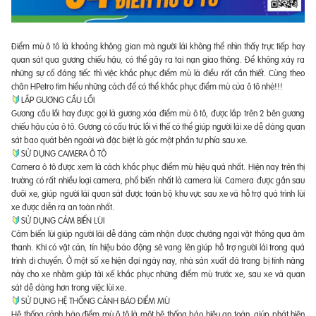
Điểm mù ô tô là khoảng không gian mà người lái không thể nhìn thấy trực tiếp hay
quan sát qua gương chiếu hậu, có thể gây ra tai nạn giao thông. Để không xảy ra
những sự cố đáng tiếc thì việc khắc phục điểm mù là điều rất cần thiết. Cùng theo
chân HPetro tìm hiểu những cách để có thể khắc phục điểm mù của ô tô nhé!!!
LẮP GƯƠNG CẦU LỒI
Gương cầu lồi hay được gọi là gương xóa điểm mù ô tô, được lắp trên 2 bên gương
chiếu hậu của ô tô. Gương có cấu trúc lồi vì thế có thể giúp người lái xe dễ dàng quan
sát bao quát bên ngoài và đặc biệt là góc một phần tư phía sau xe.
SỬ DỤNG CAMERA Ô TÔ
Camera ô tô được xem là cách khắc phục điểm mù hiệu quả nhất. Hiện nay trên thị
trường có rất nhiều loại camera, phổ biến nhất là camera lùi. Camera được gắn sau
đuôi xe, giúp người lái quan sát được toàn bộ khu vực sau xe và hỗ trợ quá trình lùi
xe được diễn ra an toàn nhất.
SỬ DỤNG CẢM BIẾN LÙI
Cảm biến lùi giúp người lái dễ dàng cảm nhận được chướng ngại vật thông qua âm
thanh. Khi có vật cản, tín hiệu báo động sẽ vang lên giúp hỗ trợ người lái trong quá
trình di chuyển. Ở một số xe hiện đại ngày nay, nhà sản xuất đã trang bị tính năng
này cho xe nhằm giúp tài xế khắc phục những điểm mù trước xe, sau xe và quan
sát dễ dàng hơn trong việc lùi xe.
SỬ DỤNG HỆ THỐNG CẢNH BÁO ĐIỂM MÙ
Hệ thống cảnh báo điểm mù ô tô là một hệ thống báo hiệu an toàn, giúp phát hiện