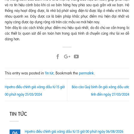
và ra tín hiệu cảnh báo khi có xe bên hông hay phía sau quá gần với xe bạn. Hệ
thống này hoạt động được, là nhờ bộ phát sóng điện từ được lắp ở nhiều vị trí khác
nhau quanh xe. Đây được coi là biện pháp khắc phục điểm mù hiện đại nhất và
ngày càng được áp dụng rộng rãi trên các mẫu xe mới hiện nay.
Trên đây là các cách khắc phục điểm mù hiệu quả nhất, do đó chủ xe cần trang bị
các thiết bị quan sát để an toàn hơn trong quá trình di chuyển cũng như lùi xe dễ
dàng hơn.
This entry was posted in
. Bookmark the
.
Tin tức
permalink
Hpetro điều chỉnh giá xăng dầu từ 15 giờ
Báo cáo Quỹ bình ổn giá xăng dầu ước
00 phút ngày 21/03/2024
tính đến ngày 27/03/2024
TIN TỨC
Hpetro điều chỉnh giá xăng dầu từ 15 giờ 00 phút ngày 06/08/2026
06