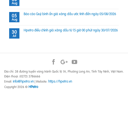
Aug
Báo cáo Quỹ bình ổn giá xăng dầu ước tính đến ngày 05/08/2026
05
Aug
Hpetro điều chỉnh giá xăng dầu từ 15 giờ 00 phút ngày 30/07/2026
30
Jul
Địa chỉ: 38 đường tuyến vòng tránh Quốc lộ 1A, Phường Long An, Tỉnh Tây Ninh, Việt Nam.
Điện thoại: (0272) 3786666
info@hpetro.vn
https://hpetro.vn
Email:
| Website:
HPetro
Copyright 2026 ©