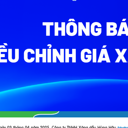
ngày 03 tháng 04 năm 2025, Công ty TNHH Xăng dầu Hùng Hậu
(Hpetr