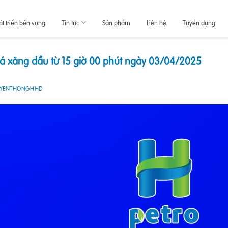
át triển bền vững
Tin tức
Sản phẩm
Liên hệ
Tuyển dụng
iá xăng dầu từ 15 giờ 00 phút ngày 03/04/2025
UYENTHONGHHD