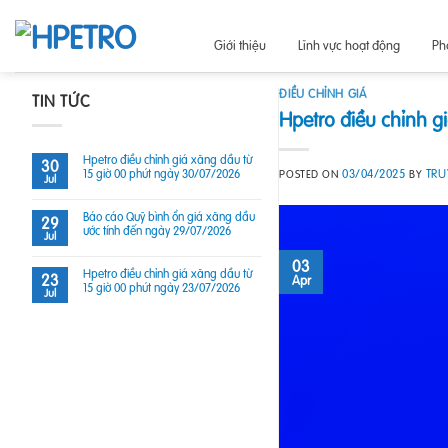
Skip
to
Giới thiệu
Lĩnh vực hoạt động
Ph
content
ĐIỀU CHỈNH GIÁ
TIN TỨC
Hpetro điều chỉnh g
Hpetro điều chỉnh giá xăng dầu từ
30
15 giờ 00 phút ngày 30/07/2026
03/04/2025
TR
POSTED ON
BY
Jul
Báo cáo Quỹ bình ổn giá xăng dầu
29
ước tính đến ngày 29/07/2026
Jul
03
Hpetro điều chỉnh giá xăng dầu từ
23
Apr
15 giờ 00 phút ngày 23/07/2026
Jul