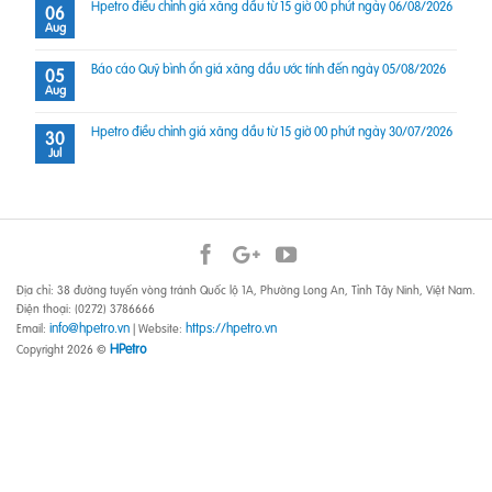
Hpetro điều chỉnh giá xăng dầu từ 15 giờ 00 phút ngày 06/08/2026
06
Aug
Báo cáo Quỹ bình ổn giá xăng dầu ước tính đến ngày 05/08/2026
05
Aug
Hpetro điều chỉnh giá xăng dầu từ 15 giờ 00 phút ngày 30/07/2026
30
Jul
Địa chỉ: 38 đường tuyến vòng tránh Quốc lộ 1A, Phường Long An, Tỉnh Tây Ninh, Việt Nam.
Điện thoại: (0272) 3786666
info@hpetro.vn
https://hpetro.vn
Email:
| Website:
HPetro
Copyright 2026 ©