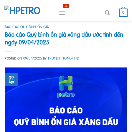
Skip
to
0
content
BÁO CÁO QUỸ BÌNH ỔN GIÁ
Báo cáo Quỹ bình ổn giá xăng dầu ước tính đến
ngày 09/04/2025
09/04/2025
TRUYENTHONGHHD
POSTED ON
BY
09
Apr