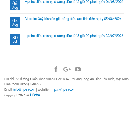
Hpetro điều chỉnh giá xăng dầu từ 15 giờ 00 phút ngày 06/08/2026
06
Aug
Báo cáo Quỹ bình ổn giá xăng dầu ước tính đến ngày 05/08/2026
05
Aug
Hpetro điều chỉnh giá xăng dầu từ 15 giờ 00 phút ngày 30/07/2026
30
Jul
Địa chỉ: 38 đường tuyến vòng tránh Quốc lộ 1A, Phường Long An, Tỉnh Tây Ninh, Việt Nam.
Điện thoại: (0272) 3786666
info@hpetro.vn
https://hpetro.vn
Email:
| Website:
HPetro
Copyright 2026 ©