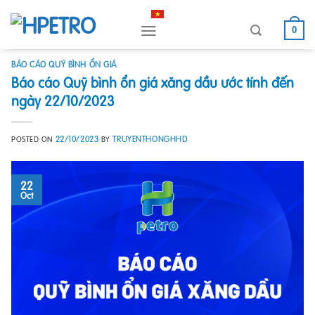
Skip
to
0
content
BÁO CÁO QUỸ BÌNH ỔN GIÁ
Báo cáo Quỹ bình ổn giá xăng dầu ước tính đến
ngày 22/10/2023
22/10/2023
TRUYENTHONGHHD
POSTED ON
BY
22
Oct