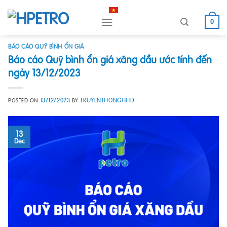
Skip
to
0
content
BÁO CÁO QUỸ BÌNH ỔN GIÁ
Báo cáo Quỹ bình ổn giá xăng dầu ước tính đến
ngày 13/12/2023
13/12/2023
TRUYENTHONGHHD
POSTED ON
BY
13
Dec