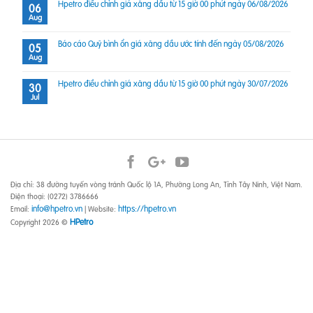
Hpetro điều chỉnh giá xăng dầu từ 15 giờ 00 phút ngày 06/08/2026
06
Aug
Báo cáo Quỹ bình ổn giá xăng dầu ước tính đến ngày 05/08/2026
05
Aug
Hpetro điều chỉnh giá xăng dầu từ 15 giờ 00 phút ngày 30/07/2026
30
Jul
Địa chỉ: 38 đường tuyến vòng tránh Quốc lộ 1A, Phường Long An, Tỉnh Tây Ninh, Việt Nam.
Điện thoại: (0272) 3786666
info@hpetro.vn
https://hpetro.vn
Email:
| Website:
HPetro
Copyright 2026 ©