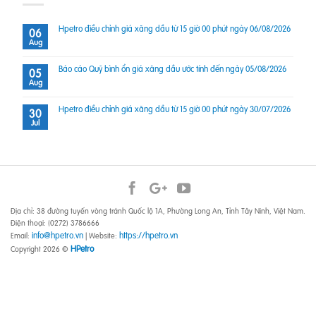
Hpetro điều chỉnh giá xăng dầu từ 15 giờ 00 phút ngày 06/08/2026
06
Aug
Báo cáo Quỹ bình ổn giá xăng dầu ước tính đến ngày 05/08/2026
05
Aug
Hpetro điều chỉnh giá xăng dầu từ 15 giờ 00 phút ngày 30/07/2026
30
Jul
Địa chỉ: 38 đường tuyến vòng tránh Quốc lộ 1A, Phường Long An, Tỉnh Tây Ninh, Việt Nam.
Điện thoại: (0272) 3786666
info@hpetro.vn
https://hpetro.vn
Email:
| Website:
HPetro
Copyright 2026 ©