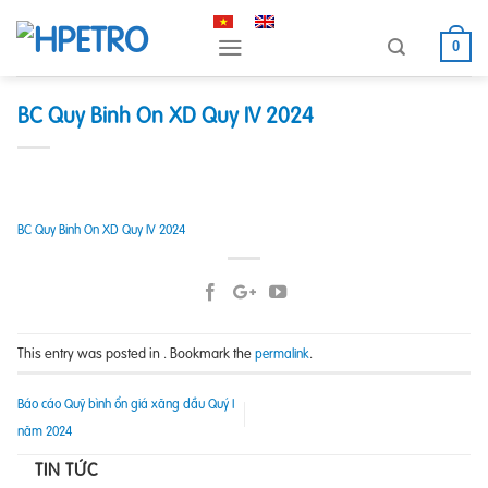
Skip
to
0
content
BC Quy Binh On XD Quy IV 2024
BC Quy Binh On XD Quy IV 2024
This entry was posted in . Bookmark the
.
permalink
Báo cáo Quỹ bình ổn giá xăng dầu Quý I
năm 2024
TIN TỨC