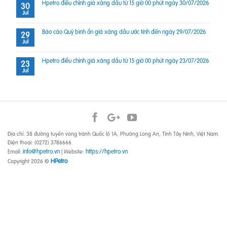
Hpetro điều chỉnh giá xăng dầu từ 15 giờ 00 phút ngày 30/07/2026
30
Jul
Báo cáo Quỹ bình ổn giá xăng dầu ước tính đến ngày 29/07/2026
29
Jul
Hpetro điều chỉnh giá xăng dầu từ 15 giờ 00 phút ngày 23/07/2026
23
Jul
Địa chỉ: 38 đường tuyến vòng tránh Quốc lộ 1A, Phường Long An, Tỉnh Tây Ninh, Việt Nam.
Điện thoại: (0272) 3786666
info@hpetro.vn
https://hpetro.vn
Email:
| Website:
HPetro
Copyright 2026 ©