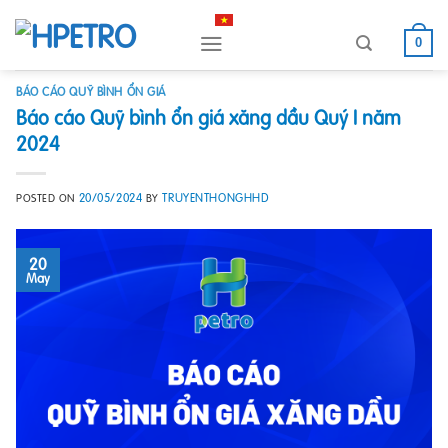
Skip
to
0
content
BÁO CÁO QUỸ BÌNH ỔN GIÁ
Báo cáo Quỹ bình ổn giá xăng dầu Quý I năm
2024
20/05/2024
TRUYENTHONGHHD
POSTED ON
BY
20
May