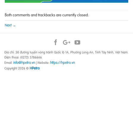
Both comments and trackbacks are currently closed.
Next
→
Địa chỉ: 38 đường tuyến vòng tránh Quốc lộ 1A, Phường Long An, Tỉnh Tây Ninh, Việt Nam.
Điện thoại: (0272) 3786666
info@hpetro.vn
https://hpetro.vn
Email:
| Website:
HPetro
Copyright 2026 ©