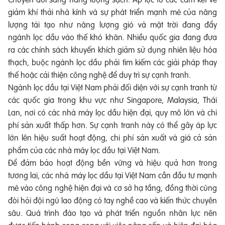
giảm khí thải nhà kính và sự phát triển mạnh mẽ của năng
lượng tái tạo như năng lượng gió và mặt trời đang đẩy
ngành lọc dầu vào thế khó khăn. Nhiều quốc gia đang đưa
ra các chính sách khuyến khích giảm sử dụng nhiên liệu hóa
thạch, buộc ngành lọc dầu phải tìm kiếm các giải pháp thay
thế hoặc cải thiện công nghệ để duy trì sự cạnh tranh.
Ngành lọc dầu tại Việt Nam phải đối diện với sự cạnh tranh từ
các quốc gia trong khu vực như Singapore, Malaysia, Thái
Lan, nơi có các nhà máy lọc dầu hiện đại, quy mô lớn và chi
phí sản xuất thấp hơn. Sự cạnh tranh này có thể gây áp lực
lớn lên hiệu suất hoạt động, chi phí sản xuất và giá cả sản
phẩm của các nhà máy lọc dầu tại Việt Nam.
Để đảm bảo hoạt động bền vững và hiệu quả hơn trong
tương lai, các nhà máy lọc dầu tại Việt Nam cần đầu tư mạnh
mẽ vào công nghệ hiện đại và cơ sở hạ tầng, đồng thời cũng
đòi hỏi đội ngũ lao động có tay nghề cao và kiến thức chuyên
sâu. Quá trình đào tạo và phát triển nguồn nhân lực nên