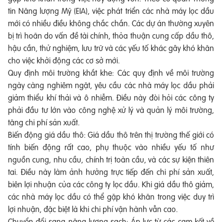
tin Năng lượng Mỹ (EIA), việc phát triển các nhà máy lọc dầu
mới có nhiều điều không chắc chắn. Các dự án thường xuyên
bị trì hoãn do vấn đề tài chính, thỏa thuận cung cấp dầu thô,
hậu cần, thử nghiệm, lưu trữ và các yếu tố khác gây khó khăn
cho việc khởi động các cơ sở mới.
Quy định môi trường khắt khe: Các quy định về môi trường
ngày càng nghiêm ngặt, yêu cầu các nhà máy lọc dầu phải
giảm thiểu khí thải và ô nhiễm. Điều này đòi hỏi các công ty
phải đầu tư lớn vào công nghệ xử lý và quản lý môi trường,
tăng chi phí sản xuất.
Biến động giá dầu thô: Giá dầu thô trên thị trường thế giới có
tính biến động rất cao, phụ thuộc vào nhiều yếu tố như
nguồn cung, nhu cầu, chính trị toàn cầu, và các sự kiện thiên
tai. Điều này làm ảnh hưởng trực tiếp đến chi phí sản xuất,
biên lợi nhuận của các công ty lọc dầu. Khi giá dầu thô giảm,
các nhà máy lọc dầu có thể gặp khó khăn trong việc duy trì
lợi nhuận, đặc biệt là khi chi phí vận hành vẫn cao.
Chuyển đổi sang năng lượng sạch: Áp lực từ các cam kết về