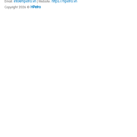
info@hpetro.vn
https://hpetro.vn
Email:
| Website:
HPetro
Copyright 2026 ©