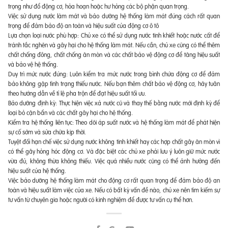
trọng như đổ động cơ, hỏa hoạn hoặc hư hỏng các bộ phận quan trọng.
Việc sử dụng nước làm mát và bảo dưỡng hệ thống làm mát đúng cách rất quan
trọng để đảm bảo độ an toàn và hiệu suất của động cơ ô tô
Lựa chọn loại nước phù hợp: Chủ xe có thể sử dụng nước tinh khiết hoặc nước cất để
tránh tắc nghẽn và gây hại cho hệ thống làm mát. Nếu cần, chủ xe cũng có thể thêm
chất chống đông, chất chống ăn mòn và các chất bảo vệ động cơ để tăng hiệu suất
và bảo vệ hệ thống.
Duy trì mức nước đúng: Luôn kiểm tra mức nước trong bình chứa động cơ để đảm
bảo không gặp tình trạng thiếu nước. Nếu bạn thêm chất bảo vệ động cơ, hãy tuân
theo hướng dẫn về tỉ lệ pha trộn để đạt hiệu suất tối ưu.
Bảo dưỡng định kỳ: Thực hiện việc xả nước cũ và thay thế bằng nước mới định kỳ để
loại bỏ cặn bẩn và các chất gây hại cho hệ thống.
Kiểm tra hệ thống liên tục: Theo dõi áp suất nước và hệ thống làm mát để phát hiện
sự cố sớm và sửa chữa kịp thời.
Tuyệt đối hạn chế việc sử dụng nước không tinh khiết hay các hợp chất gây ăn mòn vì
có thể gây hỏng hóc động cơ. Và đặc biệt các chủ xe phải lưu ý luôn giữ mức nước
vừa đủ, không thừa không thiếu. Việc quá nhiều nước cũng có thể ảnh hưởng đến
hiệu suất của hệ thống.
Việc bảo dưỡng hệ thống làm mát cho động cơ rất quan trọng để đảm bảo độ an
toàn và hiệu suất làm việc của xe. Nếu có bất kỳ vấn đề nào, chủ xe nên tìm kiếm sự
tư vấn từ chuyên gia hoặc người có kinh nghiệm để được tư vấn cụ thể hơn.