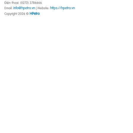
Điện thoại: (0272) 3786666
info@hpetro.vn
https://hpetro.vn
Email:
| Website:
HPetro
Copyright 2026 ©