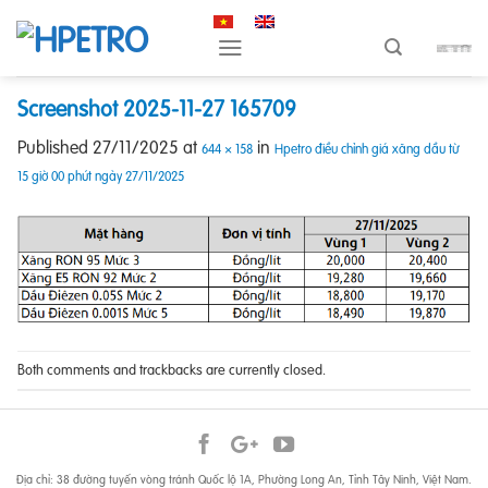
Skip
to
content
Screenshot 2025-11-27 165709
Published
27/11/2025
at
in
644 × 158
Hpetro điều chỉnh giá xăng dầu từ
15 giờ 00 phút ngày 27/11/2025
Both comments and trackbacks are currently closed.
Địa chỉ: 38 đường tuyến vòng tránh Quốc lộ 1A, Phường Long An, Tỉnh Tây Ninh, Việt Nam.