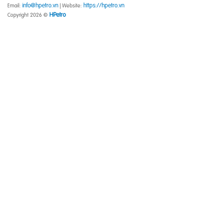
info@hpetro.vn
https://hpetro.vn
Email:
| Website:
HPetro
Copyright 2026 ©