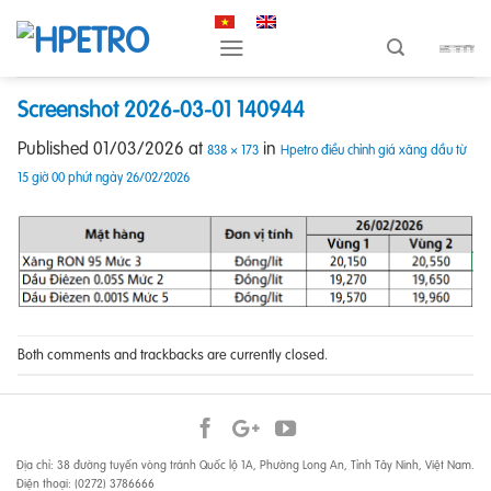
Skip
to
content
Screenshot 2026-03-01 140944
Published
01/03/2026
at
in
838 × 173
Hpetro điều chỉnh giá xăng dầu từ
15 giờ 00 phút ngày 26/02/2026
Both comments and trackbacks are currently closed.
Địa chỉ: 38 đường tuyến vòng tránh Quốc lộ 1A, Phường Long An, Tỉnh Tây Ninh, Việt Nam.
Điện thoại: (0272) 3786666