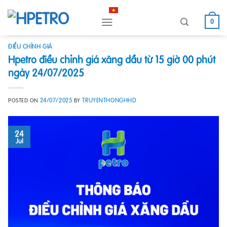
Skip
to
0
content
ĐIỀU CHỈNH GIÁ
Hpetro điều chỉnh giá xăng dầu từ 15 giờ 00 phút
ngày 24/07/2025
24/07/2025
TRUYENTHONGHHD
POSTED ON
BY
24
Jul