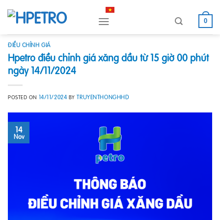
Skip
to
0
content
ĐIỀU CHỈNH GIÁ
Hpetro điều chỉnh giá xăng dầu từ 15 giờ 00 phút
ngày 14/11/2024
14/11/2024
TRUYENTHONGHHD
POSTED ON
BY
14
Nov