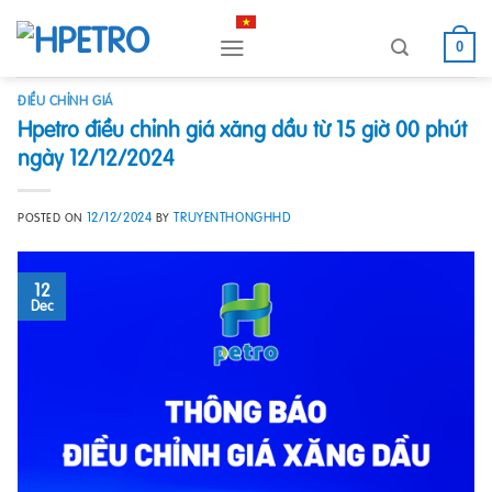
Skip
to
0
content
ĐIỀU CHỈNH GIÁ
Hpetro điều chỉnh giá xăng dầu từ 15 giờ 00 phút
ngày 12/12/2024
12/12/2024
TRUYENTHONGHHD
POSTED ON
BY
12
Dec