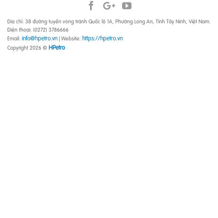
Địa chỉ: 38 đường tuyến vòng tránh Quốc lộ 1A, Phường Long An, Tỉnh Tây Ninh, Việt Nam.
Điện thoại: (0272) 3786666
info@hpetro.vn
https://hpetro.vn
Email:
| Website:
HPetro
Copyright 2026 ©