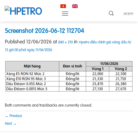
Skip
to
content
Screenshot 2026-06-12 112704
Published
12/06/2026
at
in
840 × 210
Hpetro điều chỉnh giá xăng dầu từ
15 giờ 00 phút ngày 11/06/2026
Both comments and trackbacks are currently closed.
←
Previous
Next
→