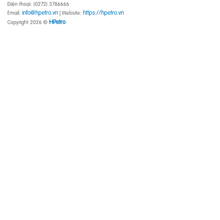
Điện thoại: (0272) 3786666
info@hpetro.vn
https://hpetro.vn
Email:
| Website:
HPetro
Copyright 2026 ©