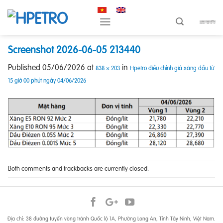
Skip
to
content
Screenshot 2026-06-05 213440
Published
05/06/2026
at
in
838 × 203
Hpetro điều chỉnh giá xăng dầu từ
15 giờ 00 phút ngày 04/06/2026
Both comments and trackbacks are currently closed.
Địa chỉ: 38 đường tuyến vòng tránh Quốc lộ 1A, Phường Long An, Tỉnh Tây Ninh, Việt Nam.