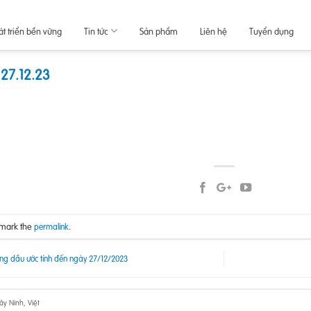
át triển bền vững
Tin tức
Sản phẩm
Liên hệ
Tuyển dụng
27.12.23
kmark the
.
permalink
ng dầu ước tính đến ngày 27/12/2023
y Ninh, Việt