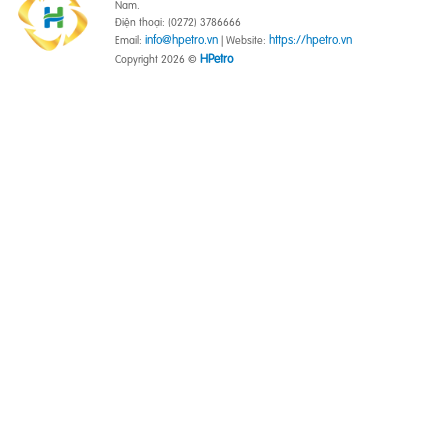
Nam.
Điện thoại: (0272) 3786666
info@hpetro.vn
https://hpetro.vn
Email:
| Website:
HPetro
Copyright 2026 ©