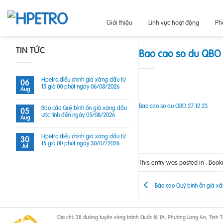
Skip
to
Giới thiệu
Lĩnh vực hoạt động
Ph
content
TIN TỨC
Bao cao so du QBO 
Hpetro điều chỉnh giá xăng dầu từ
06
15 giờ 00 phút ngày 06/08/2026
Aug
Bao cao so du QBO 27.12.23
Báo cáo Quỹ bình ổn giá xăng dầu
05
ước tính đến ngày 05/08/2026
Aug
Hpetro điều chỉnh giá xăng dầu từ
30
15 giờ 00 phút ngày 30/07/2026
Jul
This entry was posted in . Boo
Báo cáo Quỹ bình ổn giá xă
Địa chỉ: 38 đường tuyến vòng tránh Quốc lộ 1A, Phường Long An, Tỉnh Tâ