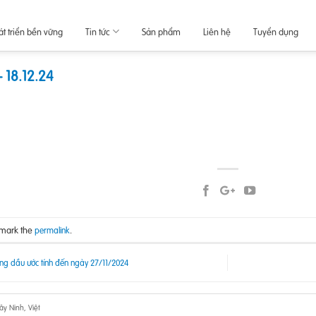
át triển bền vững
Tin tức
Sản phẩm
Liên hệ
Tuyển dụng
 18.12.24
kmark the
.
permalink
ng dầu ước tính đến ngày 27/11/2024
y Ninh, Việt