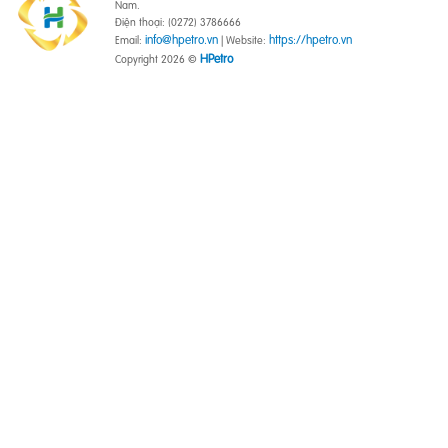
Nam.
Điện thoại: (0272) 3786666
info@hpetro.vn
https://hpetro.vn
Email:
| Website:
HPetro
Copyright 2026 ©