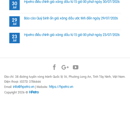
Hpetro điều chỉnh giá xăng dầu từ 15 giờ 00 phút ngày 30/07/2026
30
Jul
Báo cáo Quỹ bình ổn giá xăng dầu ước tính đến ngày 29/07/2026
29
Jul
Hpetro điều chỉnh giá xăng dầu từ 15 giờ 00 phút ngày 23/07/2026
23
Jul
Địa chỉ: 38 đường tuyến vòng tránh Quốc lộ 1A, Phường Long An, Tỉnh Tây Ninh, Việt Nam.
Điện thoại: (0272) 3786666
info@hpetro.vn
https://hpetro.vn
Email:
| Website:
HPetro
Copyright 2026 ©