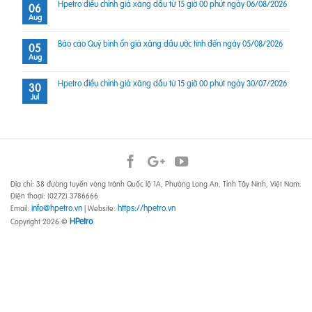
Hpetro điều chỉnh giá xăng dầu từ 15 giờ 00 phút ngày 06/08/2026
06
Aug
Báo cáo Quỹ bình ổn giá xăng dầu ước tính đến ngày 05/08/2026
05
Aug
Hpetro điều chỉnh giá xăng dầu từ 15 giờ 00 phút ngày 30/07/2026
30
Jul
Địa chỉ: 38 đường tuyến vòng tránh Quốc lộ 1A, Phường Long An, Tỉnh Tây Ninh, Việt Nam.
Điện thoại: (0272) 3786666
info@hpetro.vn
https://hpetro.vn
Email:
| Website:
HPetro
Copyright 2026 ©