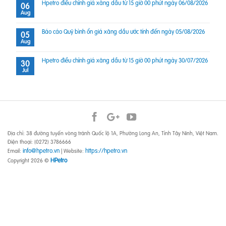
Hpetro điều chỉnh giá xăng dầu từ 15 giờ 00 phút ngày 06/08/2026
06
Aug
Báo cáo Quỹ bình ổn giá xăng dầu ước tính đến ngày 05/08/2026
05
Aug
Hpetro điều chỉnh giá xăng dầu từ 15 giờ 00 phút ngày 30/07/2026
30
Jul
Địa chỉ: 38 đường tuyến vòng tránh Quốc lộ 1A, Phường Long An, Tỉnh Tây Ninh, Việt Nam.
Điện thoại: (0272) 3786666
info@hpetro.vn
https://hpetro.vn
Email:
| Website:
HPetro
Copyright 2026 ©