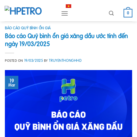
Skip
to
0
content
BÁO CÁO QUỸ BÌNH ỔN GIÁ
Báo cáo Quỹ bình ổn giá xăng dầu ước tính đến
ngày 19/03/2025
19/03/2025
TRUYENTHONGHHD
POSTED ON
BY
19
Mar