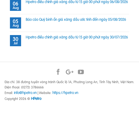
Hpetro điều chỉnh giá xăng dầu từ 15 giờ 00 phút ngày 06/08/2026
06
Aug
Báo cáo Quỹ bình ổn giá xăng dầu ước tính đến ngày 05/08/2026
05
Aug
Hpetro điều chỉnh giá xăng dầu từ 15 giờ 00 phút ngày 30/07/2026
30
Jul
Địa chỉ: 38 đường tuyến vòng tránh Quốc lộ 1A, Phường Long An, Tỉnh Tây Ninh, Việt Nam.
Điện thoại: (0272) 3786666
info@hpetro.vn
https://hpetro.vn
Email:
| Website:
HPetro
Copyright 2026 ©