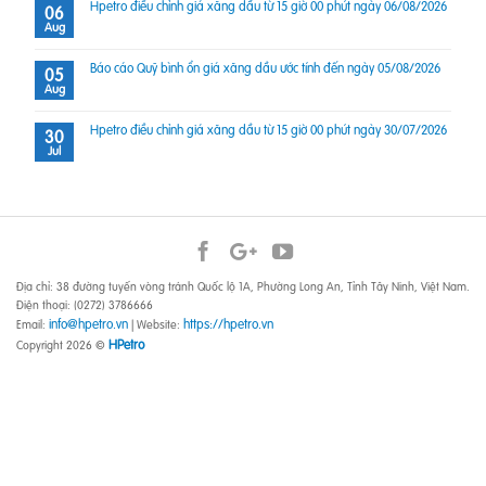
Hpetro điều chỉnh giá xăng dầu từ 15 giờ 00 phút ngày 06/08/2026
06
Aug
Báo cáo Quỹ bình ổn giá xăng dầu ước tính đến ngày 05/08/2026
05
Aug
Hpetro điều chỉnh giá xăng dầu từ 15 giờ 00 phút ngày 30/07/2026
30
Jul
Địa chỉ: 38 đường tuyến vòng tránh Quốc lộ 1A, Phường Long An, Tỉnh Tây Ninh, Việt Nam.
Điện thoại: (0272) 3786666
info@hpetro.vn
https://hpetro.vn
Email:
| Website:
HPetro
Copyright 2026 ©