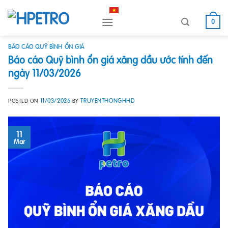
Skip
to
0
content
BÁO CÁO QUỸ BÌNH ỔN GIÁ
Báo cáo Quỹ bình ổn giá xăng dầu ước tính đến
ngày 11/03/2026
11/03/2026
TRUYENTHONGHHD
POSTED ON
BY
11
Mar