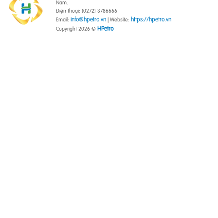
Nam.
Điện thoại: (0272) 3786666
info@hpetro.vn
https://hpetro.vn
Email:
| Website:
HPetro
Copyright 2026 ©