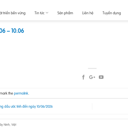
át triển bền vững
Tin tức
Sản phẩm
Liên hệ
Tuyển dụng
06 – 10.06
kmark the
.
permalink
ng dầu ước tính đến ngày 10/06/2026
y Ninh, Việt