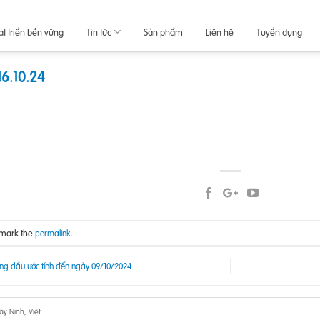
át triển bền vững
Tin tức
Sản phẩm
Liên hệ
Tuyển dụng
16.10.24
kmark the
.
permalink
ng dầu ước tính đến ngày 09/10/2024
y Ninh, Việt