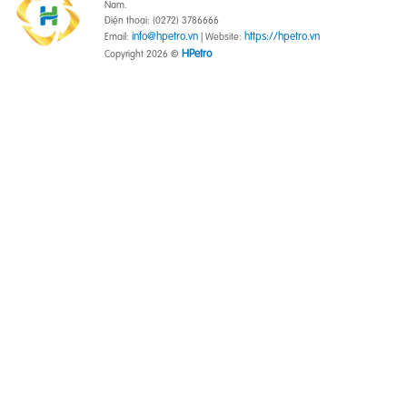
Nam.
Điện thoại: (0272) 3786666
info@hpetro.vn
https://hpetro.vn
Email:
| Website:
HPetro
Copyright 2026 ©