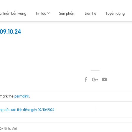
át triển bền vững
Tin tức
Sản phẩm
Liên hệ
Tuyển dụng
09.10.24
kmark the
.
permalink
ng dầu ước tính đến ngày 09/10/2024
y Ninh, Việt