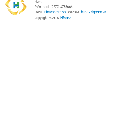
Nam.
Điện thoại: (0272) 3786666
info@hpetro.vn
https://hpetro.vn
Email:
| Website:
HPetro
Copyright 2026 ©