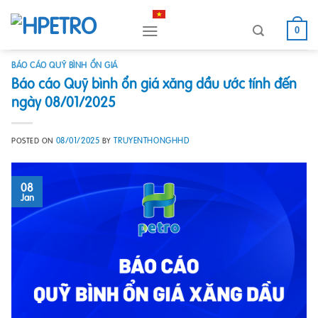
Skip
to
0
content
BÁO CÁO QUỸ BÌNH ỔN GIÁ
Báo cáo Quỹ bình ổn giá xăng dầu ước tính đến
ngày 08/01/2025
08/01/2025
TRUYENTHONGHHD
POSTED ON
BY
08
Jan