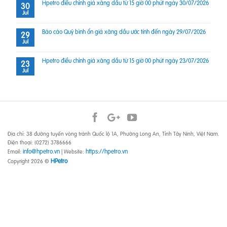
Hpetro điều chỉnh giá xăng dầu từ 15 giờ 00 phút ngày 30/07/2026
30
Jul
Báo cáo Quỹ bình ổn giá xăng dầu ước tính đến ngày 29/07/2026
29
Jul
Hpetro điều chỉnh giá xăng dầu từ 15 giờ 00 phút ngày 23/07/2026
23
Jul
Địa chỉ: 38 đường tuyến vòng tránh Quốc lộ 1A, Phường Long An, Tỉnh Tây Ninh, Việt Nam.
Điện thoại: (0272) 3786666
info@hpetro.vn
https://hpetro.vn
Email:
| Website:
HPetro
Copyright 2026 ©