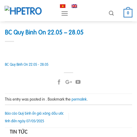
Skip
to
0
content
BC Quy Binh On 22.05 – 28.05
BC Quy Binh On 22.05 - 28.05
This entry was posted in . Bookmark the
.
permalink
Báo cáo Quỹ bình ổn giá xăng dầu ước
tính đến ngày 07/05/2025
TIN TỨC