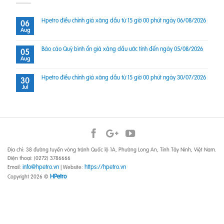
Hpetro điều chỉnh giá xăng dầu từ 15 giờ 00 phút ngày 06/08/2026
06
Aug
Báo cáo Quỹ bình ổn giá xăng dầu ước tính đến ngày 05/08/2026
05
Aug
Hpetro điều chỉnh giá xăng dầu từ 15 giờ 00 phút ngày 30/07/2026
30
Jul
Địa chỉ: 38 đường tuyến vòng tránh Quốc lộ 1A, Phường Long An, Tỉnh Tây Ninh, Việt Nam.
Điện thoại: (0272) 3786666
info@hpetro.vn
https://hpetro.vn
Email:
| Website:
HPetro
Copyright 2026 ©