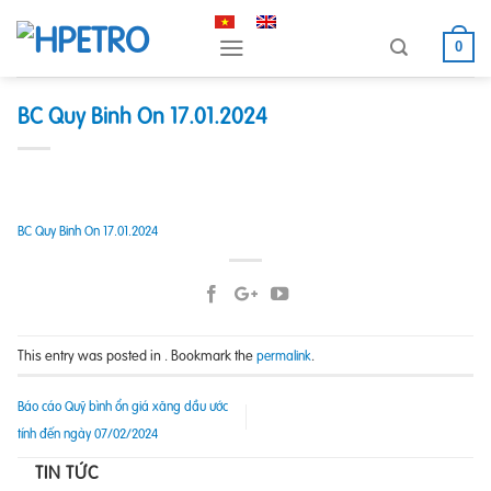
Skip
to
0
content
BC Quy Binh On 17.01.2024
BC Quy Binh On 17.01.2024
This entry was posted in . Bookmark the
.
permalink
Báo cáo Quỹ bình ổn giá xăng dầu ước
tính đến ngày 07/02/2024
TIN TỨC