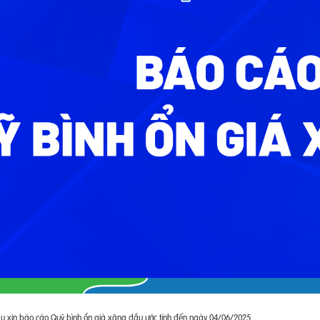
xin báo cáo Quỹ bình ổn giá xăng dầu ước tính đến ngày 04/06/2025