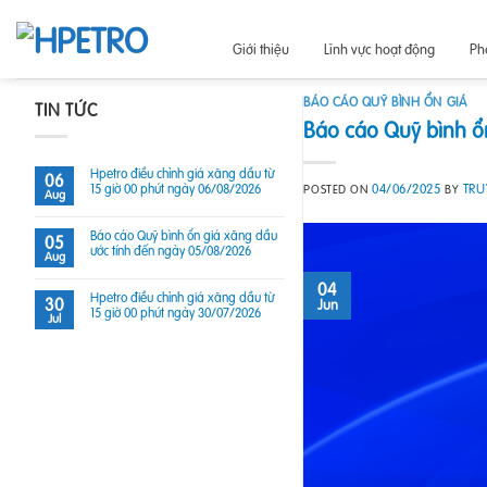
Skip
to
Giới thiệu
Lĩnh vực hoạt động
Ph
content
BÁO CÁO QUỸ BÌNH ỔN GIÁ
TIN TỨC
Báo cáo Quỹ bình ổ
Hpetro điều chỉnh giá xăng dầu từ
06
15 giờ 00 phút ngày 06/08/2026
04/06/2025
TR
POSTED ON
BY
Aug
Báo cáo Quỹ bình ổn giá xăng dầu
05
ước tính đến ngày 05/08/2026
Aug
04
Hpetro điều chỉnh giá xăng dầu từ
30
Jun
15 giờ 00 phút ngày 30/07/2026
Jul