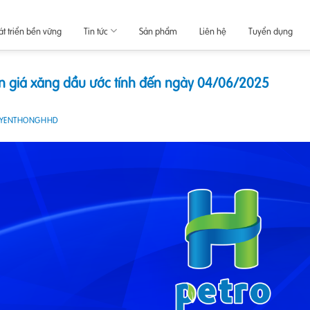
át triển bền vững
Tin tức
Sản phẩm
Liên hệ
Tuyển dụng
n giá xăng dầu ước tính đến ngày 04/06/2025
UYENTHONGHHD