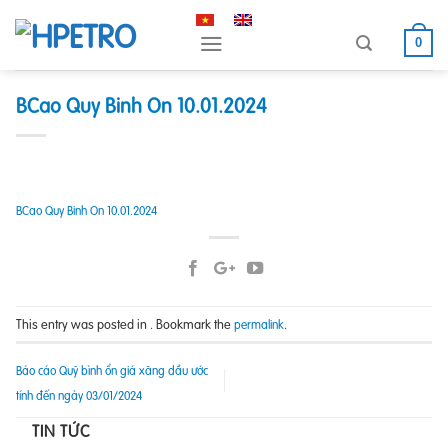
Skip
to
0
content
BCao Quy Binh On 10.01.2024
BCao Quy Binh On 10.01.2024
This entry was posted in . Bookmark the
.
permalink
Báo cáo Quỹ bình ổn giá xăng dầu ước
tính đến ngày 03/01/2024
TIN TỨC