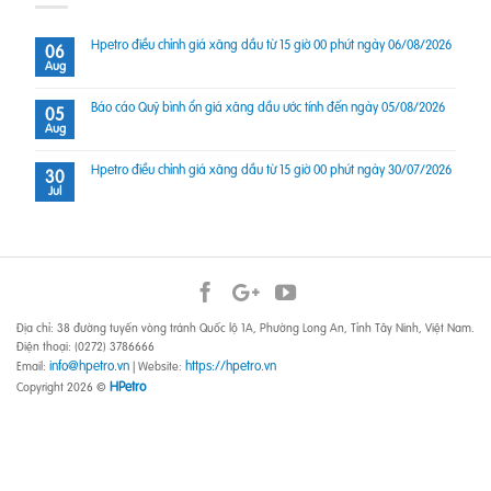
Hpetro điều chỉnh giá xăng dầu từ 15 giờ 00 phút ngày 06/08/2026
06
Aug
Báo cáo Quỹ bình ổn giá xăng dầu ước tính đến ngày 05/08/2026
05
Aug
Hpetro điều chỉnh giá xăng dầu từ 15 giờ 00 phút ngày 30/07/2026
30
Jul
Địa chỉ: 38 đường tuyến vòng tránh Quốc lộ 1A, Phường Long An, Tỉnh Tây Ninh, Việt Nam.
Điện thoại: (0272) 3786666
info@hpetro.vn
https://hpetro.vn
Email:
| Website:
HPetro
Copyright 2026 ©