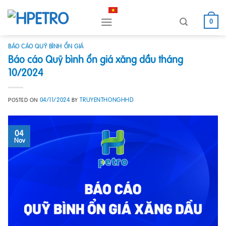
Skip
to
0
content
BÁO CÁO QUỸ BÌNH ỔN GIÁ
Báo cáo Quỹ bình ổn giá xăng dầu tháng
10/2024
04/11/2024
TRUYENTHONGHHD
POSTED ON
BY
04
Nov