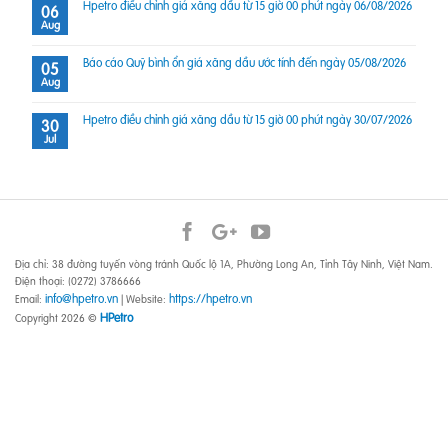
Hpetro điều chỉnh giá xăng dầu từ 15 giờ 00 phút ngày 06/08/2026
06
Aug
Báo cáo Quỹ bình ổn giá xăng dầu ước tính đến ngày 05/08/2026
05
Aug
Hpetro điều chỉnh giá xăng dầu từ 15 giờ 00 phút ngày 30/07/2026
30
Jul
Địa chỉ: 38 đường tuyến vòng tránh Quốc lộ 1A, Phường Long An, Tỉnh Tây Ninh, Việt Nam.
Điện thoại: (0272) 3786666
info@hpetro.vn
https://hpetro.vn
Email:
| Website:
HPetro
Copyright 2026 ©