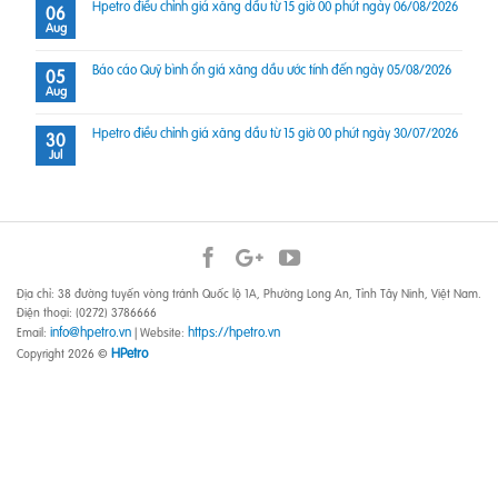
Hpetro điều chỉnh giá xăng dầu từ 15 giờ 00 phút ngày 06/08/2026
06
Aug
Báo cáo Quỹ bình ổn giá xăng dầu ước tính đến ngày 05/08/2026
05
Aug
Hpetro điều chỉnh giá xăng dầu từ 15 giờ 00 phút ngày 30/07/2026
30
Jul
Địa chỉ: 38 đường tuyến vòng tránh Quốc lộ 1A, Phường Long An, Tỉnh Tây Ninh, Việt Nam.
Điện thoại: (0272) 3786666
info@hpetro.vn
https://hpetro.vn
Email:
| Website:
HPetro
Copyright 2026 ©