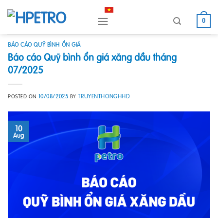
Skip
to
0
content
BÁO CÁO QUỸ BÌNH ỔN GIÁ
Báo cáo Quỹ bình ổn giá xăng dầu tháng
07/2025
10/08/2025
TRUYENTHONGHHD
POSTED ON
BY
10
Aug