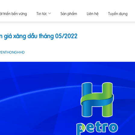
át triển bền vững
Tin tức
Sản phẩm
Liên hệ
Tuyển dụng
n giá xăng dầu tháng 05/2022
YENTHONGHHD