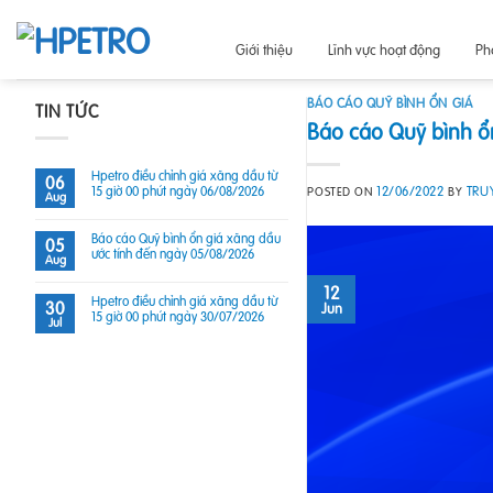
Skip
to
Giới thiệu
Lĩnh vực hoạt động
Ph
content
BÁO CÁO QUỸ BÌNH ỔN GIÁ
TIN TỨC
Báo cáo Quỹ bình ổ
Hpetro điều chỉnh giá xăng dầu từ
06
15 giờ 00 phút ngày 06/08/2026
12/06/2022
TRU
POSTED ON
BY
Aug
Báo cáo Quỹ bình ổn giá xăng dầu
05
ước tính đến ngày 05/08/2026
Aug
12
Hpetro điều chỉnh giá xăng dầu từ
30
Jun
15 giờ 00 phút ngày 30/07/2026
Jul