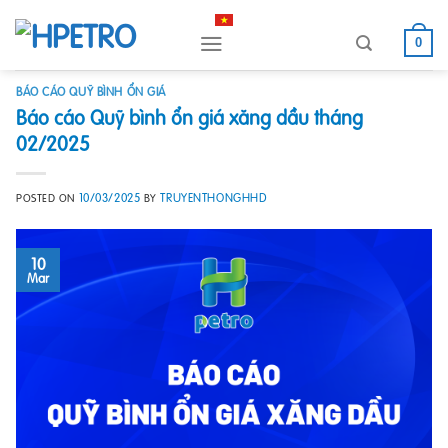
Skip
to
0
content
BÁO CÁO QUỸ BÌNH ỔN GIÁ
Báo cáo Quỹ bình ổn giá xăng dầu tháng
02/2025
10/03/2025
TRUYENTHONGHHD
POSTED ON
BY
10
Mar