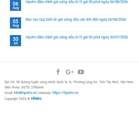
Hpetro điều chỉnh giá xăng dầu từ 15 giờ 00 phút ngày 06/08/2026
06
Aug
Báo cáo Quỹ bình ổn giá xăng dầu ước tính đến ngày 05/08/2026
05
Aug
Hpetro điều chỉnh giá xăng dầu từ 15 giờ 00 phút ngày 30/07/2026
30
Jul
Địa chỉ: 38 đường tuyến vòng tránh Quốc lộ 1A, Phường Long An, Tỉnh Tây Ninh, Việt Nam.
Điện thoại: (0272) 3786666
info@hpetro.vn
https://hpetro.vn
Email:
| Website:
HPetro
Copyright 2026 ©