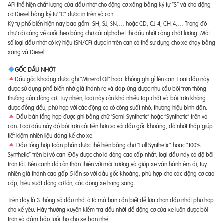
API thể hiện chất lượng của dầu nhớt cho động cơ xăng bằng ký tự “S” và cho động
cơ Diesel bằng ký tự “C” được in trên vỏ can.
Ký tự phổ biến hiện nay bao gồm: SH, SJ, SN,… hoặc CD, CJ-4, CH-4,… Trong đó
chữ cái càng về cuối theo bảng chữ cái alphabet thì dầu nhớt càng chất lượng. Một
số loại dầu nhớt có ký hiệu (SN/CF) được in trên can có thể sử dụng cho xe chạy bằng
xăng và Diesel
GỐC DẦU NHỚT
Dầu gốc khoáng được ghi “Mineral Oil” hoặc không ghi gì lên can. Loại dầu này
được sử dụng phổ biến nhờ giá thành rẻ và đáp ứng được nhu cầu bôi trơn thông
thường của động cơ. Tuy nhiên, loại này còn khá nhiều tạp chất và bôi trơn không
được đồng đều, phù hợp với các động cơ có công suất nhỏ, thương hiệu bình dân.
Dầu bán tổng hợp được ghi bằng chữ “Semi-Synthetic” hoặc “Synthetic” trên vỏ
can. Loại dầu này độ bôi trơn cải tiến hơn so với dầu gốc khoáng, độ nhớt thấp giúp
tiết kiệm nhiên liệu đáng kể cho xe.
Dầu tổng hợp toàn phần được thể hiện bằng chữ “Full Synthetic” hoặc “100%
Synthetic” trên bì vỏ can. Đây được cho là dòng cao cấp nhất, loại dầu này có độ bôi
trơn tốt. Bên cạnh đó còn thân thiện với môi trường và giúp xe vận hành êm ái, tuy
nhiên giá thành cao gấp 5 lần so với dầu gốc khoáng, phù hợp cho các động cơ cao
cấp, hiệu suất động cơ lớn, các dòng xe hạng sang.
Trên đây là 3 thông số dầu nhớt ô tô mà bạn cần biết để lựa chọn dầu nhớt phù hợp
cho xế yêu. Hãy thường xuyên kiểm tra dầu nhớt để động cơ của xe luôn được bôi
trơn và đảm bảo tuổi thọ cho xe bạn nhé.