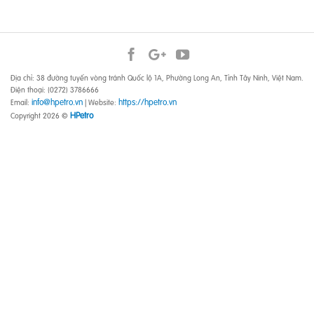
Địa chỉ: 38 đường tuyến vòng tránh Quốc lộ 1A, Phường Long An, Tỉnh Tây Ninh, Việt Nam.
Điện thoại: (0272) 3786666
info@hpetro.vn
https://hpetro.vn
Email:
| Website:
HPetro
Copyright 2026 ©