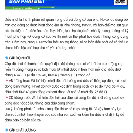
Dầu nhớt là thành phần rất quan trọng đối với động cơ của ô tô. Nó có tác dụng bôi
trơn cho động cơ được hoạt động êm ái, nhẹ nhàng, trơn tru và hạn chế ma sát giữa
các linh kiện dẫn đến ăn mòn. Tuy nhiên, lựa chọn loại dầu nhớt lý tưởng, thông số kỹ
thuật phù hợp với động cơ của xe thì mới có thể phát huy được những công dụng
trên. Hôm nay, cùng H Petro tìm hiểu những thông số cơ bản dầu nhớt để có thể lựa
chọn nhiên liệu phù hợp cho xế yêu của bạn nhé!
CẤP ĐỘ NHỚT
Cấp độ nhớt là thành phần quyết định độ chống ma sát và bôi trơn của động cơ,
hiển thị bằng thông số có kích thước lớn nhất được in trên thân mỗi chai dầu dưới
dạng ABW-CD (ví dụ: 0W-40, 10W-40, 20W-50,…) trong đó:
AB (đứng trước W) thể hiện nhiệt độ môi trường mà dầu có thể giúp động cơ hoạt
động bình thường. Nhiệt độ này được xác định bằng cách lấy số đó trừ đi 35 (ví dụ:
dầu nhớt 10W-40 giúp động cơ hoạt động tốt nhất ở nhiệt độ -25 độ C).
CD (đứng trước W) thể hiện độ nhớt của dầu, số càng lớn độ nhớt càng cao hay
càng đặc, tốc độ lưu thông của dầu càng chậm.
Lưu ý: không phải dầu nhớt càng đặc thì xe sẽ chạy càng tốt. Vì vậy bạn hãy lựa
chọn dầu nhớt theo khuyến cáo của nhà sản xuất và kiểm tra dầu nhớt định kỳ để
đảm bảo độ bền của xe.
CẤP CHẤT LƯỢNG