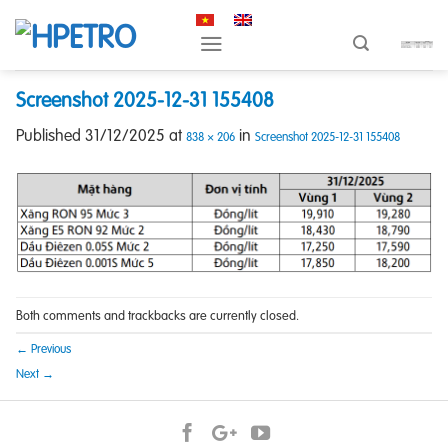
Skip
to
content
Screenshot 2025-12-31 155408
Published
31/12/2025
at
in
838 × 206
Screenshot 2025-12-31 155408
Both comments and trackbacks are currently closed.
←
Previous
Next
→