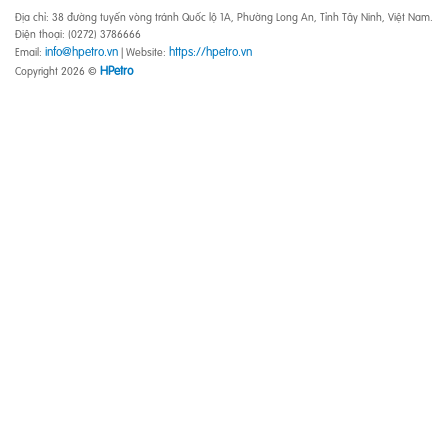
Địa chỉ: 38 đường tuyến vòng tránh Quốc lộ 1A, Phường Long An, Tỉnh Tây Ninh, Việt Nam.
Điện thoại: (0272) 3786666
info@hpetro.vn
https://hpetro.vn
Email:
| Website:
HPetro
Copyright 2026 ©